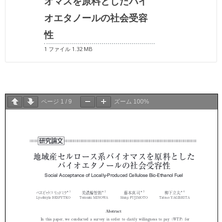
オマスを原料としたバイ
オエタノールの社会受容
性
1 ファイル
1.32 MB
ページ
1
/
9
ズーム
100%