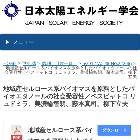
メニュー
HOME
>
学会誌
>
既刊（目次一覧）
>
●2012 Vol.38 No.2 (208)
>
地域産セルロース系バイオマスを原料としたバイオエタノールの社
会受容性／ベスビャトコ リュドミラ、美濃輪智朗、藤本真司、柳下
立夫
地域産セルロース系バイオマスを原料としたバ
イオエタノールの社会受容性／ベスビャトコ リ
ュドミラ、美濃輪智朗、藤本真司、柳下立夫
地域産セルロース系バイ
ダウンロード