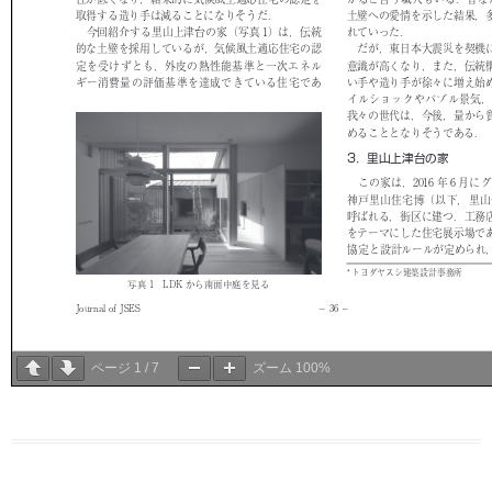
ページ
1
/
7
ズーム
100%