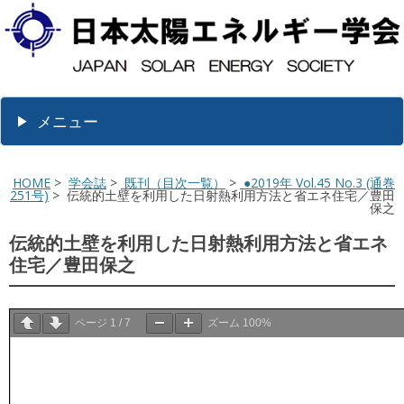
メニュー
HOME
>
学会誌
>
既刊（目次一覧）
>
●2019年 Vol.45 No.3 (通巻
251号)
> 伝統的土壁を利用した日射熱利用方法と省エネ住宅／豊田
保之
伝統的土壁を利用した日射熱利用方法と省エネ
住宅／豊田保之
ページ
1
/
7
ズーム
100%