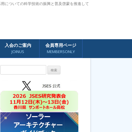
応用についての科学技術の振興と普及啓蒙を推進して
入会のご案内
会員専用ページ
JOINUS
MEMBERSONLY
検
索: