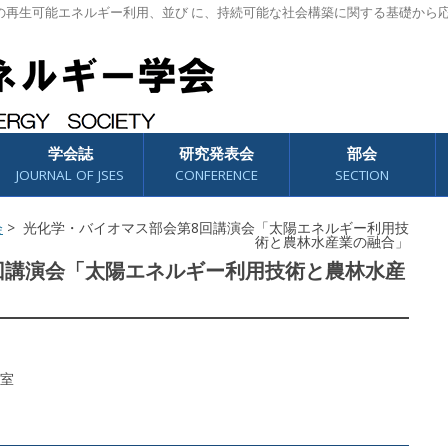
の再生可能エネルギー利用、並び に、持続可能な社会構築に関する基礎から
学会誌
研究発表会
部会
JOURNAL OF JSES
CONFERENCE
SECTION
会
> 光化学・バイオマス部会第8回講演会「太陽エネルギー利用技
術と農林水産業の融合」
回講演会「太陽エネルギー利用技術と農林水産
室