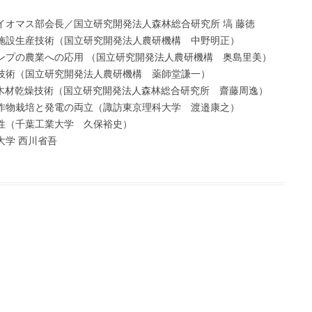
イオマス部会長／国立研究開発法人森林総合研究所 塙 藤徳
施設生産技術（国立研究開発法人農研機構 中野明正）
ンプの農業への応用 （国立研究開発法人農研機構 奥島里美）
技術（国立研究開発法人農研機構 薬師堂謙一）
ネ木材乾燥技術（国立研究開発法人森林総合研究所 齋藤周逸）
作物栽培と発電の両立（諏訪東京理科大学 渡邉康之）
性（千葉工業大学 久保裕史）
大学 西川省吾