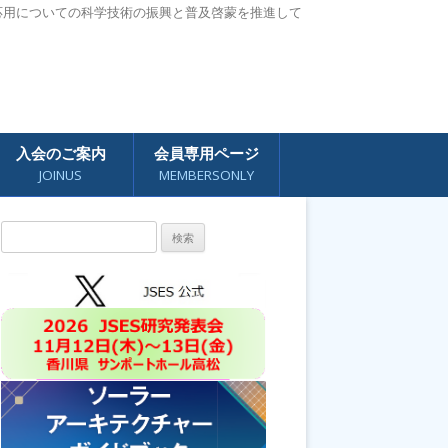
応用についての科学技術の振興と普及啓蒙を推進して
入会のご案内
会員専用ページ
JOINUS
MEMBERSONLY
検
索: