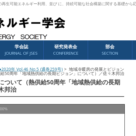
の再生可能エネルギー利用、並び に、持続可能な社会構築に関する基礎から
学会誌
研究発表会
部会
JOURNAL OF JSES
CONFERENCE
SECTION
2020年 Vol.46 No.5 (通巻259号)
> 地域冷暖房の発展とビジョン
給50周年「地域熱供給の長期ビジョン」について）／佐々木邦治
について（熱供給50周年「地域熱供給の長期
木邦治
100%