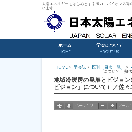
太陽エネルギーをはじめとする風力・バイオマス等
います
コンテンツへスキップ
ホーム
学会について
HOME
ABOUT US
HOME
>
学会誌
>
既刊（目次一覧）
>
●
について（熱供
地域冷暖房の発展とビジョン
ビジョン」について）／佐々
ページ
1
/
8
ズーム