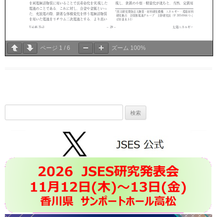
ページ
1
/
6
ズーム
100%
検
索: