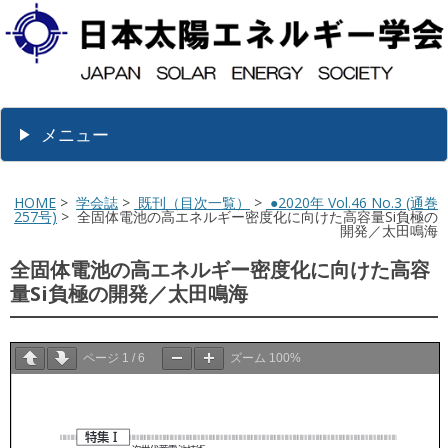
メニュー
HOME
>
学会誌
>
既刊（目次一覧）
>
●2020年 Vol.46 No.3 (通巻
257号)
> 全固体電池の高エネルギー密度化に向けた高容量Si負極の
開発／太田鳴海
全固体電池の高エネルギー密度化に向けた高容
量Si負極の開発／太田鳴海
ページ
1
/
6
ズーム
100%