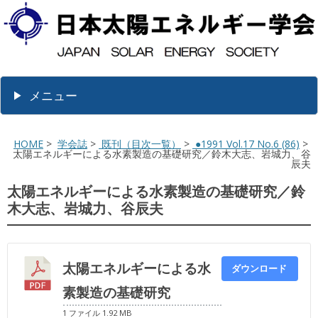
メニュー
HOME
>
学会誌
>
既刊（目次一覧）
>
●1991 Vol.17 No.6 (86)
>
太陽エネルギーによる水素製造の基礎研究／鈴木大志、岩城力、谷
辰夫
太陽エネルギーによる水素製造の基礎研究／鈴
木大志、岩城力、谷辰夫
太陽エネルギーによる水
ダウンロード
素製造の基礎研究
1 ファイル
1.92 MB