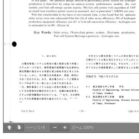
ページ
1
/
6
ズーム
100%