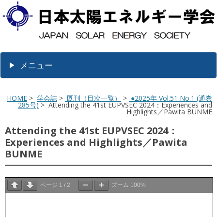
メニュー
HOME
>
学会誌
>
既刊（目次一覧）
>
●2025年 Vol.51 No.1 (通巻
285号)
> Attending the 41st EUPVSEC 2024：Experiences and
Highlights／Pawita BUNME
Attending the 41st EUPVSEC 2024：
Experiences and Highlights／Pawita
BUNME
ページ
1
/
2
ズーム
100%