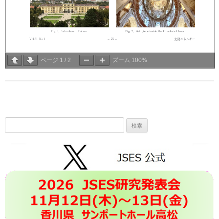
ページ
1
/
2
ズーム
100%
検
索: