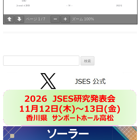
ページ
1
/
7
ズーム
100%
検
索: