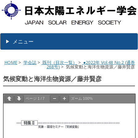
メニュー
HOME
>
学会誌
>
既刊（目次一覧）
>
●2022年 Vol.48 No.2 (通巻
268号)
> 気候変動と海洋生物資源／藤井賢彦
気候変動と海洋生物資源／藤井賢彦
ページ
1
/
7
ズーム
100%