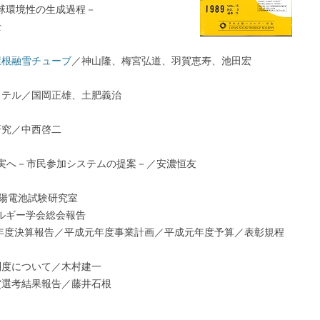
球環境性の生成過程－
士
屋根融雪チューブ
／神山隆、梅宮弘道、羽賀恵寿、池田宏
ステル／国岡正雄、土肥義治
研究／中西啓二
現実へ－市民参加システムの提案－／安濃恒友
太陽電池試験研究室
ルギー学会総会報告
3年度決算報告／平成元年度事業計画／平成元年度予算／表彰規程
制度について／木村建一
賞選考結果報告／藤井石根