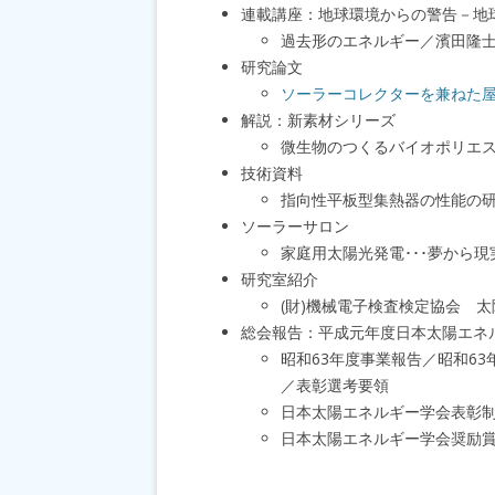
連載講座：地球環境からの警告－地
過去形のエネルギー／濱田隆
研究論文
ソーラーコレクターを兼ねた
解説：新素材シリーズ
微生物のつくるバイオポリエ
技術資料
指向性平板型集熱器の性能の
ソーラーサロン
家庭用太陽光発電･･･夢から
研究室紹介
(財)機械電子検査検定協会 
総会報告：平成元年度日本太陽エネ
昭和63年度事業報告／昭和6
／表彰選考要領
日本太陽エネルギー学会表彰
日本太陽エネルギー学会奨励