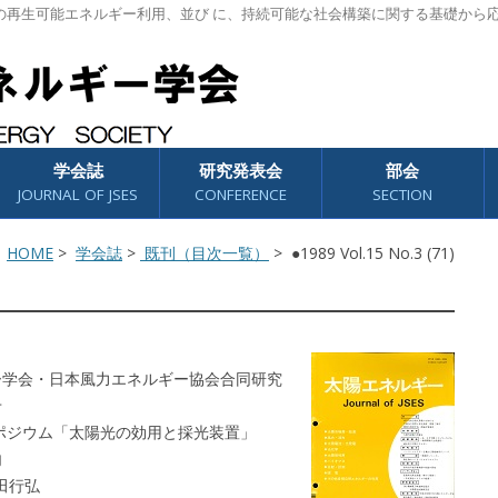
の再生可能エネルギー利用、並び に、持続可能な社会構築に関する基礎から
学会誌
研究発表会
部会
JOURNAL OF JSES
CONFERENCE
SECTION
HOME
>
学会誌
>
既刊（目次一覧）
> ●1989 Vol.15 No.3 (71)
ー学会・日本風力エネルギー協会合同研究
せ
ンポジウム「太陽光の効用と採光装置」
内
田行弘