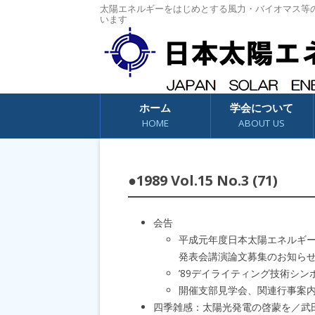
太陽エネルギーをはじめとする風力・バイオマス等
います
コンテンツへスキップ
ホーム
学会について
HOME
ABOUT US
●1989 Vol.15 No.3 (71)
会告
平成元年度日本太陽エネルギ
発表会講演論文募集のお知ら
’89デイライティング技術シ
開催支部見学会、関連行事案
四季雑感：太陽光発電の啓蒙を／武