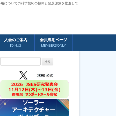
応用についての科学技術の振興と普及啓蒙を推進して
入会のご案内
会員専用ページ
JOINUS
MEMBERSONLY
検
索: