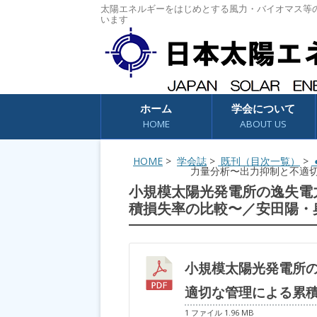
太陽エネルギーをはじめとする風力・バイオマス等
います
コンテンツへスキップ
ホーム
学会について
HOME
ABOUT US
HOME
>
学会誌
>
既刊（目次一覧）
>
●
力量分析〜出力抑制と不適
小規模太陽光発電所の逸失電
積損失率の比較〜／安田陽・
小規模太陽光発電所
適切な管理による累
1 ファイル
1.96 MB