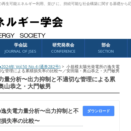
の再生可能エネルギー利用、並び に、持続可能な社会構築に関する基礎から
学会誌
研究発表会
部会
JOURNAL OF JSES
CONFERENCE
SECTION
2024年 Vol.50 No.4 (通巻282号)
> 小規模太陽光発電所の逸失電
切な管理による累積損失率の比較〜／安田陽・奥山恭之・大門敏男
力量分析〜出力抑制と不適切な管理による累
奥山恭之・大門敏男
の逸失電力量分析〜出力抑制と不
ダウンロード
積損失率の比較〜