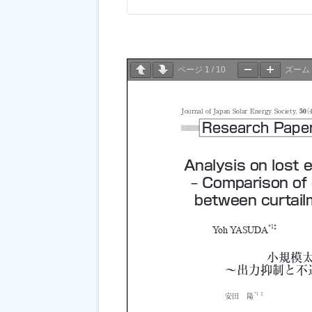
ページ
1
/
10
ズーム