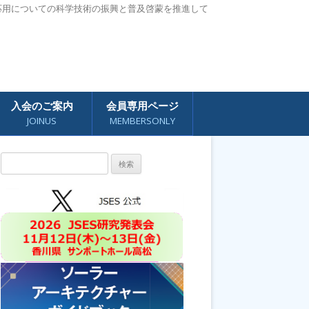
応用についての科学技術の振興と普及啓蒙を推進して
入会のご案内
会員専用ページ
JOINUS
MEMBERSONLY
検
索: