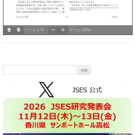
ページ
1
/
8
ズーム
100%
検
索: