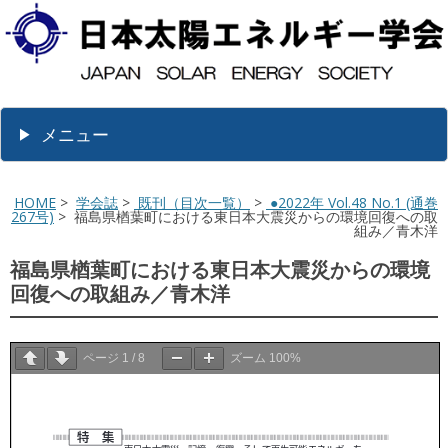
メニュー
HOME
>
学会誌
>
既刊（目次一覧）
>
●2022年 Vol.48 No.1 (通巻
267号)
> 福島県楢葉町における東日本大震災からの環境回復への取
組み／青木洋
福島県楢葉町における東日本大震災からの環境
回復への取組み／青木洋
ページ
1
/
8
ズーム
100%