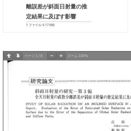
離誤差が斜面日射量の推
定結果に及ぼす影響
1 ファイル
6.17 MB
ページ
1
/
8
ズーム
100%