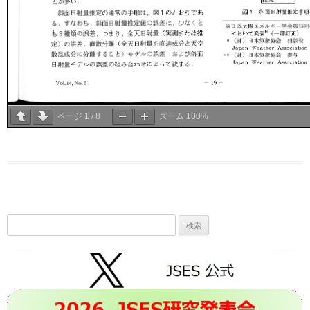
ページ
1
/
8
ズーム
100%
検
索: