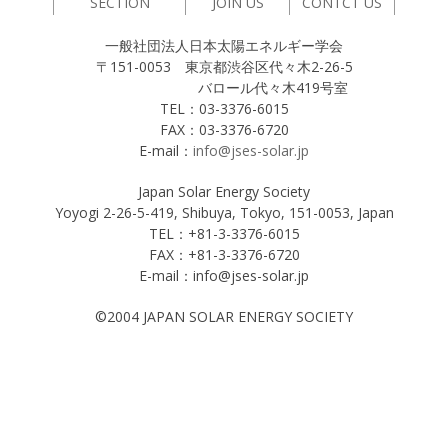
SECTION
JOIN US
CONTCT US
一般社団法人日本太陽エネルギー学会
〒151-0053 東京都渋谷区代々木2-26-5
バロール代々木419号室
TEL：03-3376-6015
FAX：03-3376-6720
E-mail：
info@jses-solar.jp
Japan Solar Energy Society
Yoyogi 2-26-5-419, Shibuya, Tokyo, 151-0053, Japan
TEL：+81-3-3376-6015
FAX：+81-3-3376-6720
E-mail：info@jses-solar.jp
©2004 JAPAN SOLAR ENERGY SOCIETY