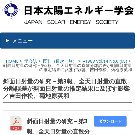
メニュー
HOME
>
学会誌
>
既刊（目次一覧）
>
●1988 Vol.14 No.6 (68)
>
斜面日射量の研究－第3報、全天日射量の直散分離誤差が斜面日射量
の推定結果に及ぼす影響／吉田作松、菊地原英和
斜面日射量の研究－第3報、全天日射量の直散
分離誤差が斜面日射量の推定結果に及ぼす影響
／吉田作松、菊地原英和
斜面日射量の研究－第3
ダウンロード
報、全天日射量の直散分