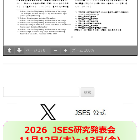
ページ
1
/
8
ズーム
100%
検
索: