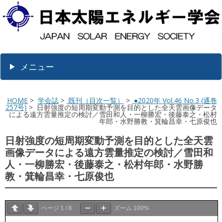
メニュー
HOME
>
学会誌
>
既刊（目次一覧）
>
●2020年 Vol.46 No.3 (通巻
257号)
> 日射強度の短周期変動予測を目的とした全天雲画像データ
による遠方雲量推定の検討／雪田和人・一柳勝宏・後藤泰之・松村
年郎・水野勝教・箕輪昌幸・七原俊也
日射強度の短周期変動予測を目的とした全天雲
画像データによる遠方雲量推定の検討／雪田和
人・一柳勝宏・後藤泰之・松村年郎・水野勝
教・箕輪昌幸・七原俊也
ページ
1
/
8
ズーム
100%