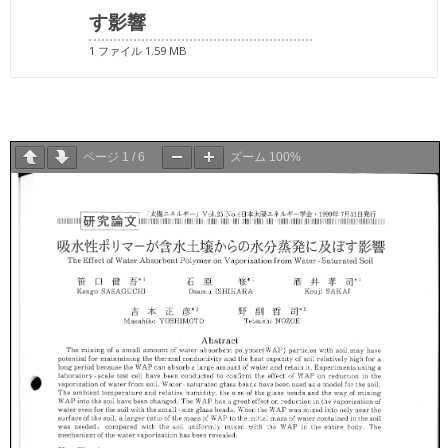
す影響
1 ファイル
1.59 MB
ページ
1
/
6
ズーム
100%