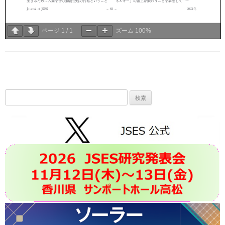
ページ
1
/
1
ズーム
100%
検
索: