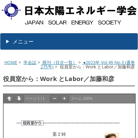
メニュー
HOME
>
学会誌
>
既刊（目次一覧）
>
●2023年 Vol.49 No.3 (通巻
275号)
> 役員室から：Work とLabor／加藤和彦
役員室から：Work とLabor／加藤和彦
ページ
1
/
1
ズーム
100%