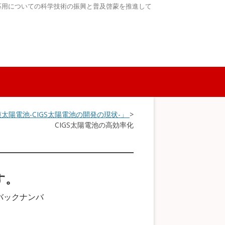
応用についての科学技術の振興と普及啓蒙を推進して
太陽電池-CIGS太陽電池の開発の現状-」
>
CIGS太陽電池の高効率化
す。
バックナンバ