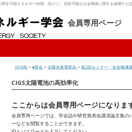
の再生可能エネルギー利用、並び に、持続可能な社会構築に関する基礎から
会員専用ページ
HOME
>
●部会
>
太陽光発電部会
>
第2回セミナー「化合物薄膜
CIGS太陽電池の高効率化
ここからは会員専用ページになりま
会員専用ページでは、学会誌や研究発表会講演論文集の
ーなどを閲覧することができます。
IDとパスワードを入力してください。