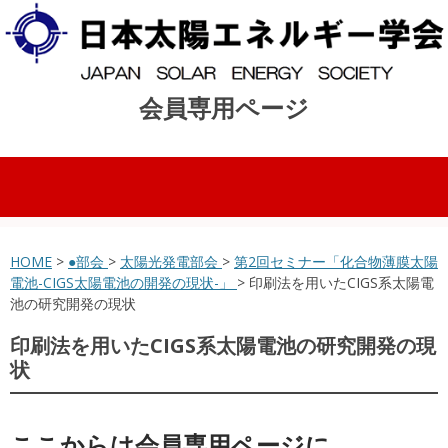
会員専用ページ
コンテンツへスキップ
HOME
>
●部会
>
太陽光発電部会
>
第2回セミナー「化合物薄膜太陽
電池-CIGS太陽電池の開発の現状-」
> 印刷法を用いたCIGS系太陽電
池の研究開発の現状
印刷法を用いたCIGS系太陽電池の研究開発の現
状
ここからは会員専用ページに