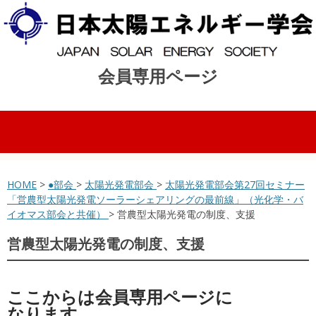
会員専用ページ
コンテンツへスキップ
HOME
>
●部会
>
太陽光発電部会
>
太陽光発電部会第27回セミナー
「営農型太陽光発電ソーラーシェアリングの最前線」（光化学・バ
イオマス部会と共催）
> 営農型太陽光発電の制度、支援
営農型太陽光発電の制度、支援
ここからは会員専用ページに
なります。