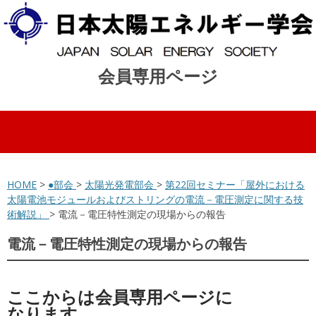
会員専用ページ
コンテンツへスキップ
HOME
>
●部会
>
太陽光発電部会
>
第22回セミナー「屋外における
太陽電池モジュールおよびストリングの電流－電圧測定に関する技
術解説」
> 電流－電圧特性測定の現場からの報告
電流－電圧特性測定の現場からの報告
ここからは会員専用ページに
なります。