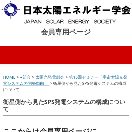
会員専用ページ
コンテンツへスキップ
HOME
>
●部会
>
太陽光発電部会
>
第15回セミナー「宇宙太陽光発
電システムの開発動向」
> 衛星側から見たSPS発電システムの構成
について
衛星側から見たSPS発電システムの構成につい
て
ここからは会員専用ページに