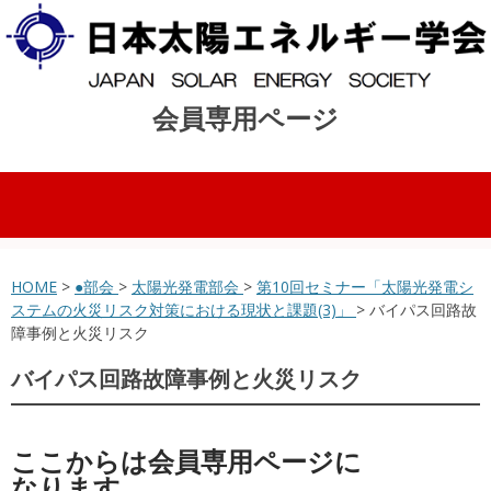
会員専用ページ
コンテンツへスキップ
HOME
>
●部会
>
太陽光発電部会
>
第10回セミナー「太陽光発電シ
ステムの火災リスク対策における現状と課題(3)」
> バイパス回路故
障事例と火災リスク
バイパス回路故障事例と火災リスク
ここからは会員専用ページに
なります。