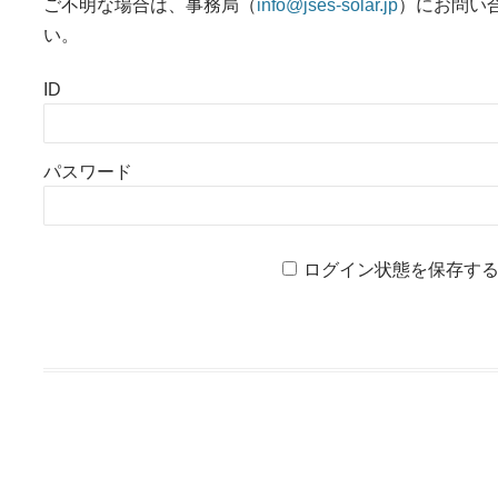
ご不明な場合は、事務局（
info@jses-solar.jp
）にお問い
い。
ID
パスワード
ログイン状態を保存す
投稿ナビゲーション