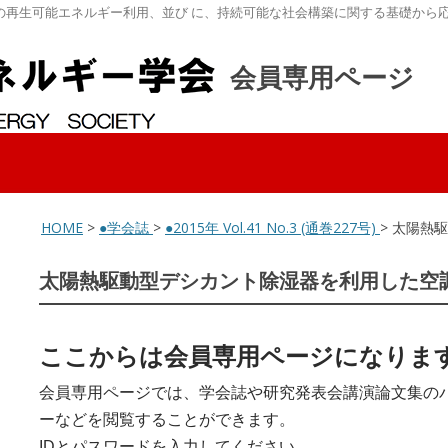
の再生可能エネルギー利用、並び に、持続可能な社会構築に関する基礎から
会員専用ページ
HOME
>
●学会誌
>
●2015年 Vol.41 No.3 (通巻227号)
> 太陽熱
太陽熱駆動型デシカント除湿器を利用した空
ここからは会員専用ページになりま
会員専用ページでは、学会誌や研究発表会講演論文集の
ーなどを閲覧することができます。
IDとパスワードを入力してください。