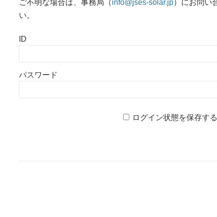
ご不明な場合は、事務局（
info@jses-solar.jp
）にお問い
い。
ID
パスワード
ログイン状態を保存す
投稿ナビゲーション