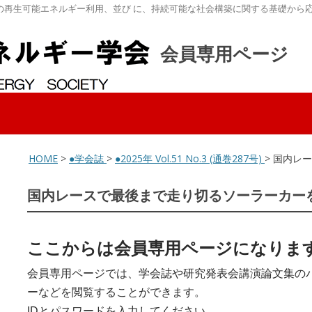
の再生可能エネルギー利用、並び に、持続可能な社会構築に関する基礎から
会員専用ページ
HOME
>
●学会誌
>
●2025年 Vol.51 No.3 (通巻287号)
> 国内レ
国内レースで最後まで走り切るソーラーカー
ここからは会員専用ページになりま
会員専用ページでは、学会誌や研究発表会講演論文集の
ーなどを閲覧することができます。
IDとパスワードを入力してください。