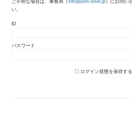
ご不明な場合は、事務局（
info@jses-solar.jp
）にお問い
い。
ID
パスワード
ログイン状態を保存す
投稿ナビゲーション