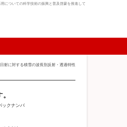
応用についての科学技術の振興と普及啓蒙を推進して
> 日射に対する積雪の波長別反射・透過特性
す。
バックナンバ