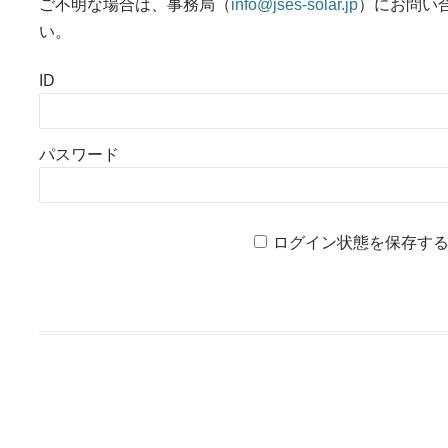
ご不明な場合は、事務局（
info@jses-solar.jp
）にお問い
い。
ID
パスワード
ログイン状態を保存す
投稿ナビゲーション