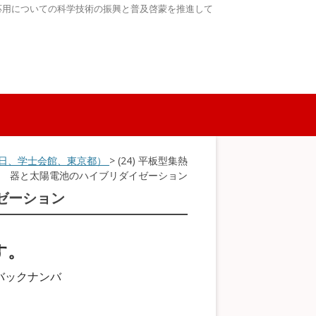
応用についての科学技術の振興と普及啓蒙を推進して
8～9日、学士会館、東京都）
> (24) 平板型集熱
器と太陽電池のハイブリダイゼーション
イゼーション
す。
バックナンバ