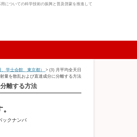
応用についての科学技術の振興と普及啓蒙を推進して
～9日、学士会館、東京都）
> (3) 月平均全天日
射量を散乱および直達成分に分離する方法
に分離する方法
す。
バックナンバ