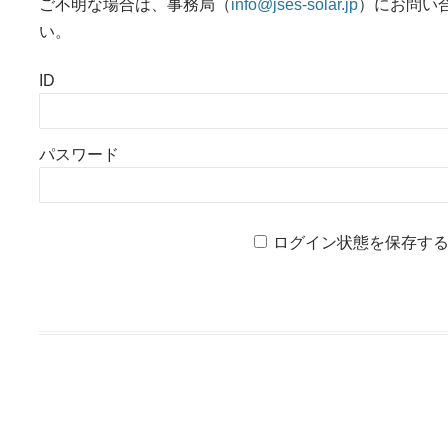
ご不明な場合は、事務局（
info@jses-solar.jp
）にお問い
い。
ID
パスワード
ログイン状態を保存す
投稿ナビゲーション