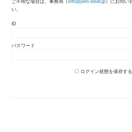
ご不明な場合は、事務局（
info@jses-solar.jp
）にお問い
い。
ID
パスワード
ログイン状態を保存す
投稿ナビゲーション