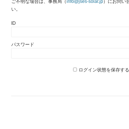
ご不明な場合は、事務局（
info@jses-solar.jp
）にお問い
い。
ID
パスワード
ログイン状態を保存す
投稿ナビゲーション