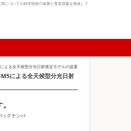
応用についての科学技術の振興と普及啓蒙を推進して
M5による全天候型分光日射推定モデルの提案
MM5による全天候型分光日射
す。
バックナンバ