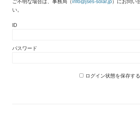
ご不明な場合は、事務局（
info@jses-solar.jp
）にお問い
い。
ID
パスワード
ログイン状態を保存す
投稿ナビゲーション