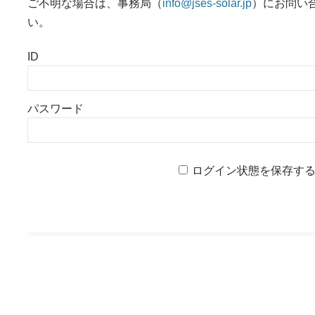
ご不明な場合は、事務局（
info@jses-solar.jp
）にお問い
い。
ID
パスワード
ログイン状態を保存す
投稿ナビゲーション