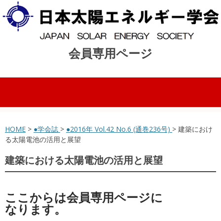
会員専用ページ
コンテンツへスキップ
HOME
>
●学会誌
>
●2016年 Vol.42 No.6 (通巻236号)
> 建築におけ
る太陽電池の活用と展望
建築における太陽電池の活用と展望
ここからは会員専用ページに
なります。