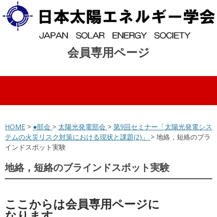
会員専用ページ
コンテンツへスキップ
HOME
>
●部会
>
太陽光発電部会
>
第9回セミナー「太陽光発電シス
テムの火災リスク対策における現状と課題(2)」
> 地絡，短絡のブラ
インドスポット実験
地絡，短絡のブラインドスポット実験
ここからは会員専用ページに
なります。