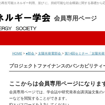
の再生可能エネルギー利用、並び に、持続可能な社会構築に関する基礎から
会員専用ページ
HOME
>
●部会
>
太陽光発電部会
>
第14回セミナー「太陽光
プロジェクトファイナンスのバンカビリティ
ここからは会員専用ページになりま
会員専用ページでは、学会誌や研究発表会講演論文集の
ーなどを閲覧することができます。
IDとパスワードを入力してください。