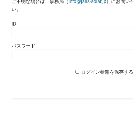
ご不明な場合は、事務局（
info@jses-solar.jp
）にお問い
い。
ID
パスワード
ログイン状態を保存す
投稿ナビゲーション