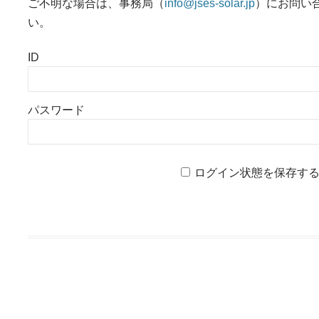
ご不明な場合は、事務局（
info@jses-solar.jp
）にお問い
い。
ID
パスワード
ログイン状態を保存す
投稿ナビゲーション