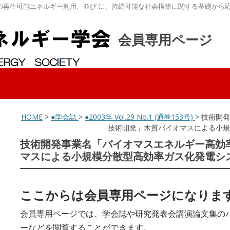
の再生可能エネルギー利用、並び に、持続可能な社会構築に関する基礎から
会員専用ページ
HOME
>
●学会誌
>
●2003年 Vol.29 No.1 (通巻153号)
> 技術開
技術開発」木質バイオマスによる小規
技術開発事業名「バイオマスエネルギー高効
マスによる小規模分散型高効率ガス化発電シ
ここからは会員専用ページになりま
会員専用ページでは、学会誌や研究発表会講演論文集の
ーなどを閲覧することができます。