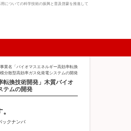
応用についての科学技術の振興と普及啓蒙を推進して
発事業名「バイオマスエネルギー高効率転換
模分散型高効率ガス化発電システムの開発
率転換技術開発」木質バイオ
ステムの開発
す。
バックナンバ