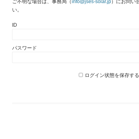
ご不明な場合は、事務局（
info@jses-solar.jp
）にお問い
い。
ID
パスワード
ログイン状態を保存す
投稿ナビゲーション