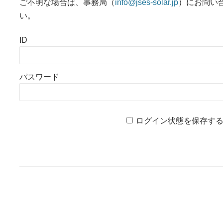
ご不明な場合は、事務局（
info@jses-solar.jp
）にお問い
い。
ID
パスワード
ログイン状態を保存す
投稿ナビゲーション