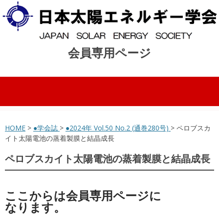
会員専用ページ
コンテンツへスキップ
HOME
>
●学会誌
>
●2024年 Vol.50 No.2 (通巻280号)
> ペロブスカ
イト太陽電池の蒸着製膜と結晶成長
ペロブスカイト太陽電池の蒸着製膜と結晶成長
ここからは会員専用ページに
なります。