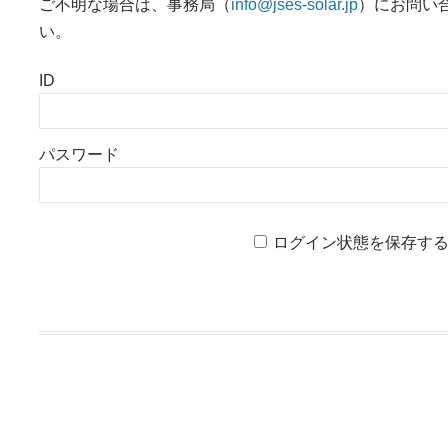
ご不明な場合は、事務局（
info@jses-solar.jp
）にお問い
い。
ID
パスワード
ログイン状態を保存す
投稿ナビゲーション