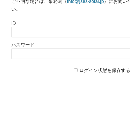
ご不明な場合は、事務局（
info@jses-solar.jp
）にお問い
い。
ID
パスワード
ログイン状態を保存す
投稿ナビゲーション