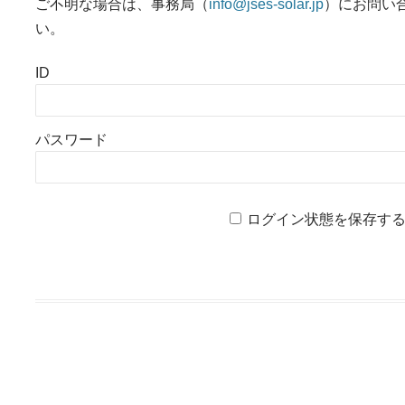
ご不明な場合は、事務局（
info@jses-solar.jp
）にお問い
い。
ID
パスワード
ログイン状態を保存す
投稿ナビゲーション