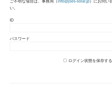
ご不明な場合は、事務局（
info@jses-solar.jp
）にお問い
い。
ID
パスワード
ログイン状態を保存す
投稿ナビゲーション