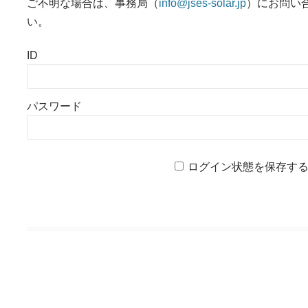
ご不明な場合は、事務局（
info@jses-solar.jp
）にお問い
い。
ID
パスワード
ログイン状態を保存す
投稿ナビゲーション