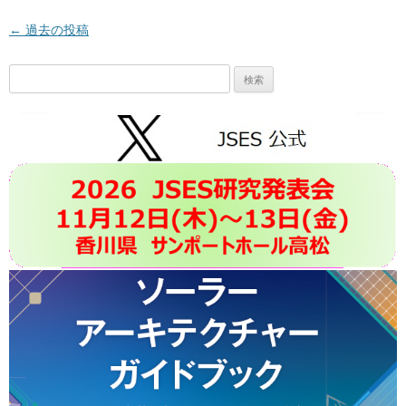
投稿ナビゲーション
←
過去の投稿
検
索: